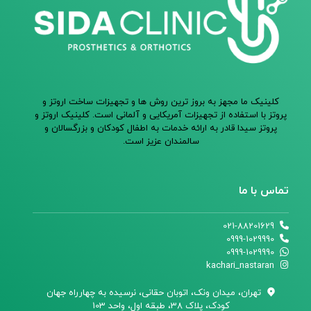
کلینیک ما مجهز به بروز ترین روش ها و تجهیزات ساخت اروتز و
پروتز با استفاده از تجهیزات آمریکایی و آلمانی است. کلینیک اروتز و
پروتز سیدا قادر به ارائه خدمات به اطفال کودکان و بزرگسالان و
سالمندان عزیز است.
تماس با ما
021-88201629
0999-1029990
0999-1029990
kachari_nastaran
تهران،‌ میدان ونک، اتوبان حقانی، نرسیده به چهارراه جهان
کودک، پلاک 38، طبقه اول، واحد 103