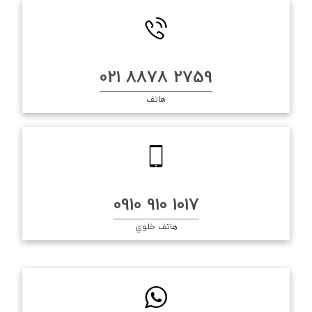
2759 8878 021
هاتف
1017 910 0910
هاتف خلوي