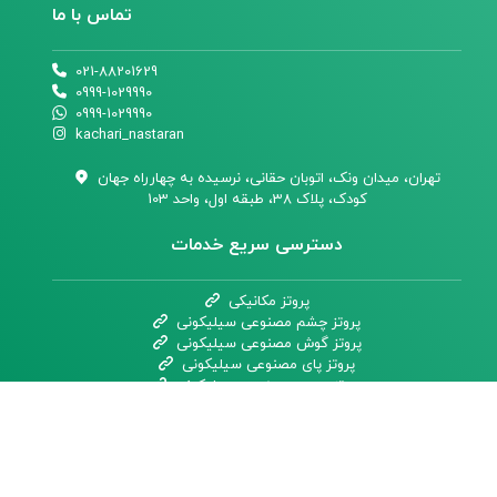
تماس با ما
021-88201629
0999-1029990
0999-1029990
kachari_nastaran
تهران،‌ میدان ونک، اتوبان حقانی، نرسیده به چهارراه جهان
کودک، پلاک 38، طبقه اول، واحد 103
دسترسی سریع خدمات
پروتز مکانیکی
پروتز چشم مصنوعی سیلیکونی
پروتز گوش مصنوعی سیلیکونی
پروتز پای مصنوعی سیلیکونی
پروتز دست مصنوعی سیلیکونی
پروتز سیلیکونی فک و صورت
تمامی حقوق این وبسایت برای کلینیک سیدا محفوظ بوده و هرگونه
کپی‌برداری پیگیرد قانونی دارد.