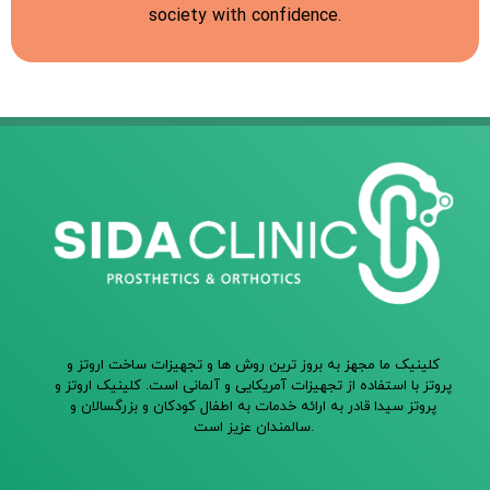
society with confidence.
کلینیک ما مجهز به بروز ترین روش ها و تجهیزات ساخت اروتز و
پروتز با استفاده از تجهیزات آمریکایی و آلمانی است. کلینیک اروتز و
پروتز سیدا قادر به ارائه خدمات به اطفال کودکان و بزرگسالان و
سالمندان عزیز است.