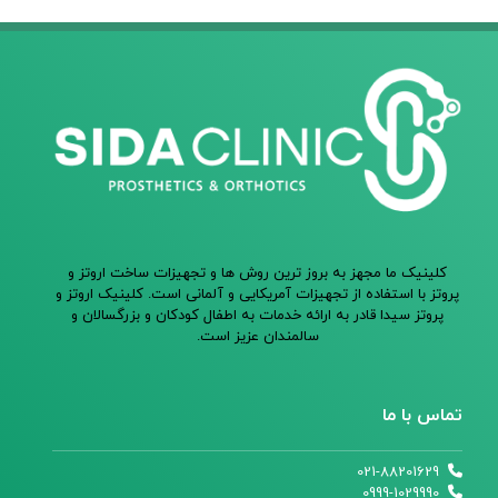
کلینیک ما مجهز به بروز ترین روش ها و تجهیزات ساخت اروتز و
پروتز با استفاده از تجهیزات آمریکایی و آلمانی است. کلینیک اروتز و
پروتز سیدا قادر به ارائه خدمات به اطفال کودکان و بزرگسالان و
سالمندان عزیز است.
تماس با ما
021-88201629
0999-1029990