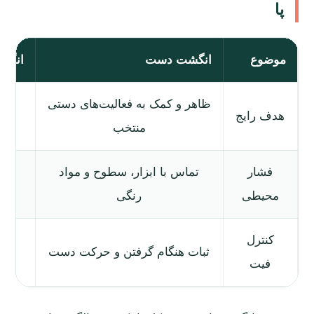
پا
موضوع
انگشت دست
انگشت
ظاهر و کمک به فعالیت‌های دستی
هدف رایج
ظا
منتخب
فشار
تماس با ابزار، سطوح و مواد
ف
محیطی
رنگی
کنترل
فش
ثبات هنگام گرفتن و حرکت دست
فیت