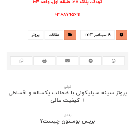
کودک، پلاک 38، طبقه اول، واحد 103
02188795691
19 سپتامبر 2023
مقالات
پروتز
قبلی
پروتز سینه سیلیکونی با ضمانت یکساله و اقساطی
+ کیفیت عالی
بعدی
بریس بوستون چیست؟