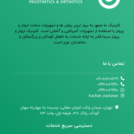
کلینیک ما مجهز به بروز ترین روش ها و تجهیزات ساخت اروتز و
پروتز با استفاده از تجهیزات آمریکایی و آلمانی است. کلینیک اروتز و
پروتز سیدا قادر به ارائه خدمات به اطفال کودکان و بزرگسالان و
سالمندان عزیز است.
تماس با ما
021-88201629
0999-1029990
0999-1029990
kachari_nastaran
تهران،‌ میدان ونک، اتوبان حقانی، نرسیده به چهارراه جهان
کودک، پلاک 38، طبقه اول، واحد 103
دسترسی سریع خدمات