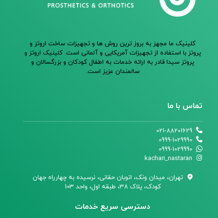
کلینیک ما مجهز به بروز ترین روش ها و تجهیزات ساخت اروتز و
پروتز با استفاده از تجهیزات آمریکایی و آلمانی است. کلینیک اروتز و
پروتز سیدا قادر به ارائه خدمات به اطفال کودکان و بزرگسالان و
سالمندان عزیز است.
تماس با ما
021-88201629
0999-1029990
0999-1029990
kachari_nastaran
تهران،‌ میدان ونک، اتوبان حقانی، نرسیده به چهارراه جهان
کودک، پلاک 38، طبقه اول، واحد 103
دسترسی سریع خدمات