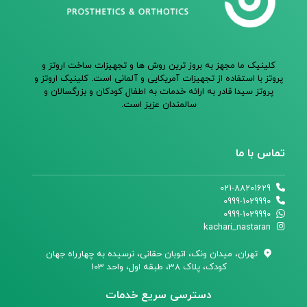
کلینیک ما مجهز به بروز ترین روش ها و تجهیزات ساخت اروتز و
پروتز با استفاده از تجهیزات آمریکایی و آلمانی است. کلینیک اروتز و
پروتز سیدا قادر به ارائه خدمات به اطفال کودکان و بزرگسالان و
سالمندان عزیز است.
تماس با ما
021-88201629
0999-1029990
0999-1029990
kachari_nastaran
تهران،‌ میدان ونک، اتوبان حقانی، نرسیده به چهارراه جهان
کودک، پلاک 38، طبقه اول، واحد 103
دسترسی سریع خدمات