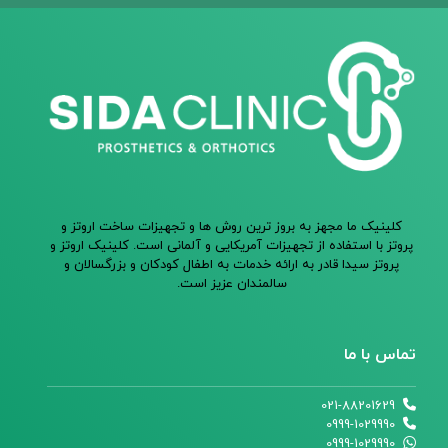
کلینیک ما مجهز به بروز ترین روش ها و تجهیزات ساخت اروتز و
پروتز با استفاده از تجهیزات آمریکایی و آلمانی است. کلینیک اروتز و
پروتز سیدا قادر به ارائه خدمات به اطفال کودکان و بزرگسالان و
سالمندان عزیز است.
تماس با ما
021-88201629
0999-1029990
0999-1029990