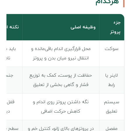
هرکدام
جزء
وظیفه اصلی
نکته انتخ
پروتز
سوکت
محل قرارگیری اندام باقی‌مانده و
باید سفا
انتقال نیرو میان بدن و پروتز
نامنا
لاینر یا
حفاظت از پوست، کمک به توزیع
جنس، ض
رابط
فشار و گاهی بخشی از تعلیق
سیستم
نگه داشتن پروتز روی اندام و
قفل پین
تعلیق
کاهش حرکت اضافی
دیگر 
مفصل
در پروتزهای بالای زانو، کنترل خم و
سطح فعال