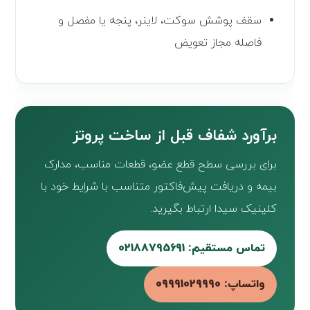
سقف پوشش سوکت، لاینر، پنجه یا مفصل و
فاصله مجاز تعویض
برآورد شفاف قبل از ساخت پروتز
برای بررسی سطح قطع عضو، قطعات مناسب، مدارک
بیمه و دریافت پیش‌فاکتور متناسب با شرایط خود با
کلینیک سیدا ارتباط بگیرید.
تماس مستقیم: 02188795691
واتساپ: 09991029990