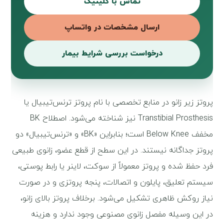
تماس با کلینیک
ارسال مشخصات در واتساپ
درخواست بررسی شرایط بیمار
پروتز زیر زانو در منابع تخصصی با نام پروتز ترنس‌تیبیال یا
Transtibial Prosthesis نیز شناخته می‌شود. اصطلاح BK
مخفف Below Knee است؛ بنابراین «BK» و «ترنس‌تیبیال» دو
پروتز جداگانه نیستند. در این سطح از قطع عضو، زانوی طبیعی
فرد حفظ شده و پروتز معمولاً از سوکت، لاینر یا رابط پوستی،
سیستم تعلیق، پایلون و اتصالات، پنجه پروتزی و در صورت
نیاز روکش ظاهری تشکیل می‌شود. برخلاف پروتز بالای زانو،
در این وسیله مفصل زانوی مصنوعی وجود ندارد و هزینه