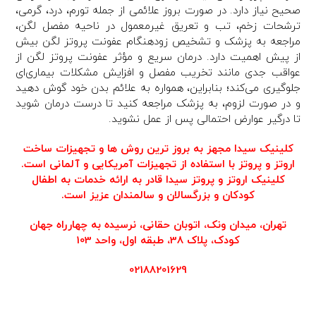
صحیح نیاز دارد. در صورت بروز علائمی از جمله تورم، درد، گرمی،
ترشحات زخم، تب و تعریق غیرمعمول در ناحیه مفصل لگن،
مراجعه به پزشک و تشخیص زودهنگام عفونت پروتز لگن بیش
‌از پیش اهمیت دارد. درمان سریع و مؤثر عفونت پروتز لگن از
عواقب جدی مانند تخریب مفصل و افزایش مشکلات بیماری‌ای
جلوگیری می‌کند؛ بنابراین، همواره به علائم بدن خود گوش دهید
و در صورت لزوم، به پزشک مراجعه کنید تا درست درمان شوید
تا درگیر عوارض احتمالی پس از عمل نشوید.
کلینیک سیدا
مجهز به بروز ترین روش ها و تجهیزات ساخت
اروتز و پروتز با استفاده از تجهیزات آمریکایی و آلمانی است.
کلینیک اروتز و پروتز سیدا قادر به ارائه خدمات به اطفال
کودکان و بزرگسالان و سالمندان عزیز است.
تهران،‌ میدان ونک، اتوبان حقانی، نرسیده به چهارراه جهان
کودک، پلاک 38، طبقه اول، واحد 103
02188201629