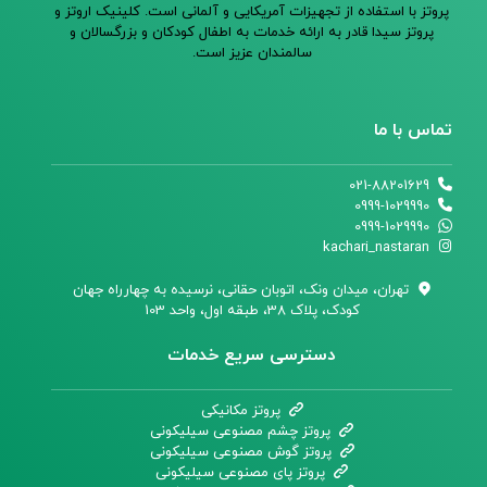
پروتز با استفاده از تجهیزات آمریکایی و آلمانی است. کلینیک اروتز و
پروتز سیدا قادر به ارائه خدمات به اطفال کودکان و بزرگسالان و
سالمندان عزیز است.
تماس با ما
021-88201629
0999-1029990
0999-1029990
kachari_nastaran
تهران،‌ میدان ونک، اتوبان حقانی، نرسیده به چهارراه جهان
کودک، پلاک 38، طبقه اول، واحد 103
دسترسی سریع خدمات
پروتز مکانیکی
پروتز چشم مصنوعی سیلیکونی
پروتز گوش مصنوعی سیلیکونی
پروتز پای مصنوعی سیلیکونی