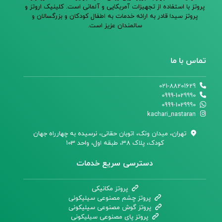
پروتز با استفاده از تجهیزات آمریکایی و آلمانی است. کلینیک اروتز و
پروتز سیدا قادر به ارائه خدمات به اطفال کودکان و بزرگسالان و
سالمندان عزیز است.
تماس با ما
021-88201629
0999-1029990
0999-1029990
kachari_nastaran
تهران،‌ میدان ونک، اتوبان حقانی، نرسیده به چهارراه جهان
کودک، پلاک 38، طبقه اول، واحد 103
دسترسی سریع خدمات
پروتز مکانیکی
پروتز چشم مصنوعی سیلیکونی
پروتز گوش مصنوعی سیلیکونی
پروتز پای مصنوعی سیلیکونی