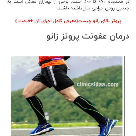
در محدوده 70٪ تا 90٪ است. برخی از بیماران ممکن است به
چندین روش جراحی نیاز داشته باشند.
پروتز بالای زانو چیست(معرفی کامل اجزای آن +قیمت )
درمان عفونت پروتز زانو