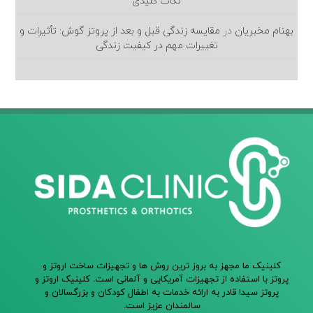
نکات کلیدی
بهنام مخبریان
در
مقایسه زندگی قبل و بعد از پروتز گوش: تأثیرات و
تغییرات مهم در کیفیت زندگی
کلینیک ما مجهز به بروز ترین روش ها و تجهیزات ساخت اروتز و
پروتز با استفاده از تجهیزات آمریکایی و آلمانی است. کلینیک اروتز و
پروتز سیدا قادر به ارائه خدمات به اطفال کودکان و بزرگسالان و
سالمندان عزیز است.