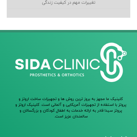
تغییرات مهم در کیفیت زندگی
کلینیک ما مجهز به بروز ترین روش ها و تجهیزات ساخت اروتز و
پروتز با استفاده از تجهیزات آمریکایی و آلمانی است. کلینیک اروتز و
پروتز سیدا قادر به ارائه خدمات به اطفال کودکان و بزرگسالان و
سالمندان عزیز است.