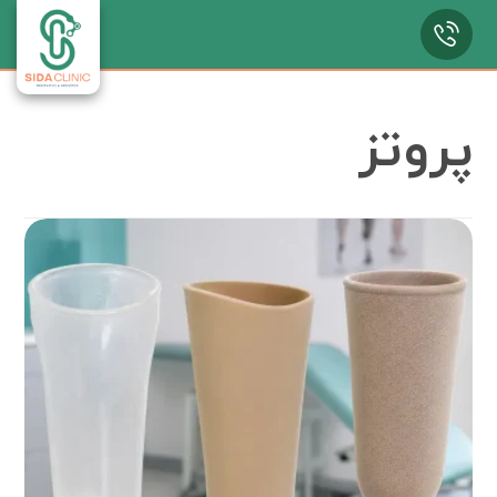
پروتز