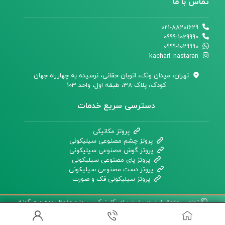
تماس با ما
021-88201629
0999-1029990
0999-1029990
kachari_nastaran
تهران،‌ میدان ونک، اتوبان حقانی، نرسیده به چهارراه جهان
کودک، پلاک 38، طبقه اول، واحد 103
دسترسی سریع خدمات
پروتز مکانیکی
پروتز چشم مصنوعی سیلیکونی
پروتز گوش مصنوعی سیلیکونی
پروتز پای مصنوعی سیلیکونی
پروتز دست مصنوعی سیلیکونی
پروتز سیلیکونی فک و صورت
تمامی حقوق این وبسایت برای کلینیک سیدا محفوظ بوده و هرگونه
کپی‌برداری پیگیرد قانونی دارد.