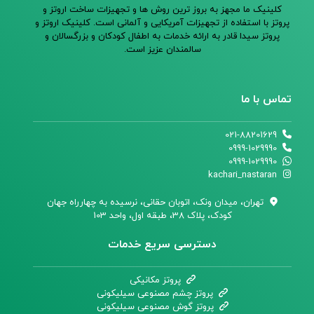
کلینیک ما مجهز به بروز ترین روش ها و تجهیزات ساخت اروتز و
پروتز با استفاده از تجهیزات آمریکایی و آلمانی است. کلینیک اروتز و
پروتز سیدا قادر به ارائه خدمات به اطفال کودکان و بزرگسالان و
سالمندان عزیز است.
تماس با ما
021-88201629
0999-1029990
0999-1029990
kachari_nastaran
تهران،‌ میدان ونک، اتوبان حقانی، نرسیده به چهارراه جهان
کودک، پلاک 38، طبقه اول، واحد 103
دسترسی سریع خدمات
پروتز مکانیکی
پروتز چشم مصنوعی سیلیکونی
پروتز گوش مصنوعی سیلیکونی