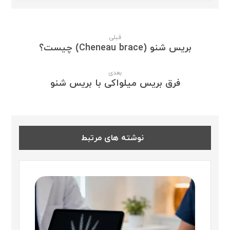
قبلی
بریس شنو (Cheneau brace) چیست؟
بعدی
فرق بریس میلواکی با بریس شنو
نوشته های مرتبط