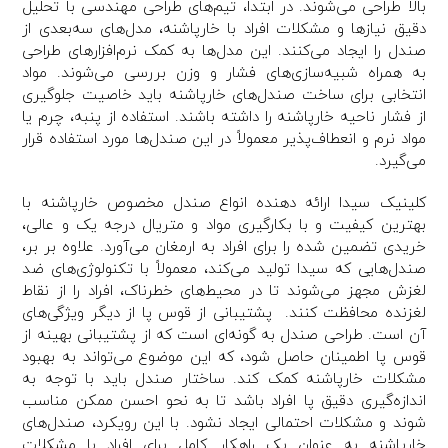
بالا طراحی می‌شوند. در ابتدا، تیم‌های طراحی مهندسی با تحلیل
دقیق نیازها و مشکلات افراد با خارپاشنه، مدل‌های سه‌بعدی از
صندل را ایجاد می‌کنند. این مدل‌ها به کمک نرم‌افزارهای طراحی
به همراه شبیه‌سازی‌های فشار و وزن بررسی می‌شوند. مواد
انتخابی برای ساخت صندل‌های خارپاشنه باید خاصیت جلوگیری
از فشار ناحیه خارپاشنه را داشته باشند. استفاده از پنبه، چرم یا
مواد نرم و انعطاف‌پذیر معمولاً در این صندل‌ها مورد استفاده قرار
می‌گیرد.
کلینیک سیدا ارائه دهنده انواع صندل مخصوص خارپاشنه با
بهترین کیفیت و با بکارگیری مواد و متریال درجه یک و عالی،
خریدی تضمین شده را برای افراد به ارمغان می‌آورد. علاوه بر بر،
صندل‌هایی که سیدا تولید می‌کند، معمولاً با تکنولوژی‌های ضد
لغزش مجهز می‌شوند تا در محیط‌های خطرناک، افراد را از نقاط
لغزنده محافظت کنند. پشتیبانی از قوس پا از دیگر ویژگی‌های
آن است. طراحی صندل به گونه‌ای است که از پشتیبانی بهینه از
قوس پا اطمینان حاصل شود، که این موضوع می‌تواند به بهبود
مشکلات خارپاشنه کمک کند. ساختار صندل باید با توجه به
اندازه‌گیری دقیق پا افراد باشد تا به نحو احسن ممکن مناسب
شوند و مشکلات احتمالی ایجاد نشود. با این رویکرد، صندل‌های
خارپاشنه به عنوان یک راهکار کامل برای افراد با مشکلات