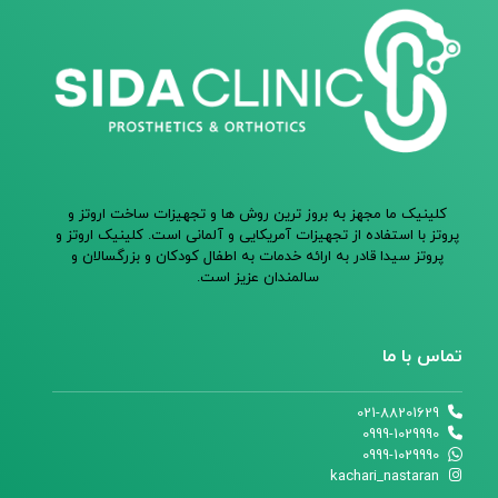
کلینیک ما مجهز به بروز ترین روش ها و تجهیزات ساخت اروتز و
پروتز با استفاده از تجهیزات آمریکایی و آلمانی است. کلینیک اروتز و
پروتز سیدا قادر به ارائه خدمات به اطفال کودکان و بزرگسالان و
سالمندان عزیز است.
تماس با ما
021-88201629
0999-1029990
0999-1029990
kachari_nastaran