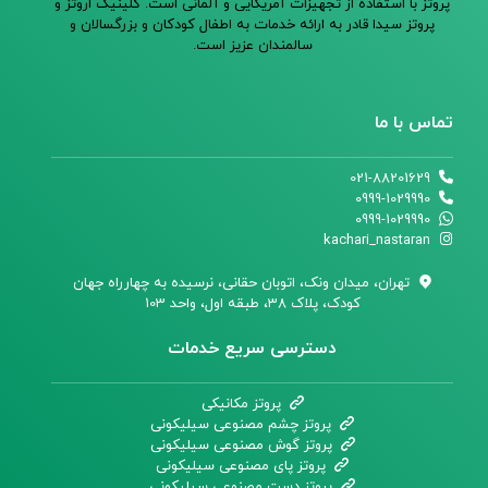
پروتز با استفاده از تجهیزات آمریکایی و آلمانی است. کلینیک اروتز و
پروتز سیدا قادر به ارائه خدمات به اطفال کودکان و بزرگسالان و
سالمندان عزیز است.
تماس با ما
021-88201629
0999-1029990
0999-1029990
kachari_nastaran
تهران،‌ میدان ونک، اتوبان حقانی، نرسیده به چهارراه جهان
کودک، پلاک 38، طبقه اول، واحد 103
دسترسی سریع خدمات
پروتز مکانیکی
پروتز چشم مصنوعی سیلیکونی
پروتز گوش مصنوعی سیلیکونی
پروتز پای مصنوعی سیلیکونی
پروتز دست مصنوعی سیلیکونی