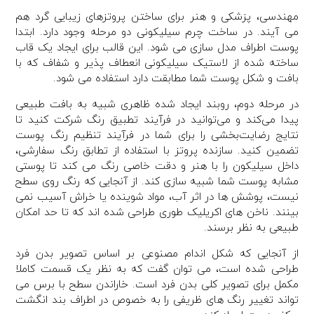
مهندسی، پزشکی و هنر برای ساختن پروتزهای زیبایی گرد هم
می آیند. در ساخت چرم سیلیکونی دو مرحله وجود دارد. ابتدا
پوست اطراف مدل سازی می شود. این قالب برای ایجاد یک قاب
ساخته شده از لاستیک سیلیکونی انعطاف پذیر و شفاف که با
بافت و شکل پوست شما مطابقت دارد استفاده می شود.
در مرحله دوم، روبند ایجاد شده ظاهری شبیه به بافت طبیعی
پیدا می‌کند و می‌توانید در فرآیند تطبیق رنگ شرکت کنید تا
نتایج رضایت‌بخشی را برای شما در فرآیند تنظیم رنگ پوست
تضمین کنید. سازنده پروتز با استفاده از تطابق رنگ سفارشی،
داخل سیلیکون را با هنر و دقت خاصی رنگ می کند تا پوستی
مشابه پوست شما شبیه سازی کند. از آنجایی که رنگ روی سطح
نیست، پوشش ها در اثر آب، مواد شوینده یا خراش آسیب نمی
بینند. ناخن های اکریلیک طوری طراحی شده اند که تا حد امکان
طبیعی به نظر برسند.
از آنجایی که شکل اندام مصنوعی بر اساس تصویر بدن فرد
طراحی شده است، می توان گفت که به نظر یک قسمت کاملا
مکمل برای تصویر کلی بدن فرد است. خاراندن سطح با برس می
تواند تغییر رنگ های ظریفی را به خصوص در اطراف بند انگشت