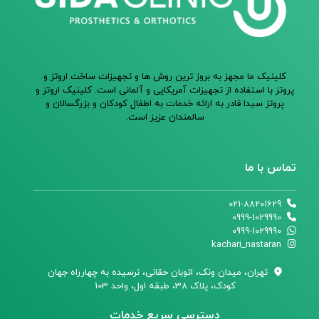
کلینیک ما مجهز به بروز ترین روش ها و تجهیزات ساخت اروتز و
پروتز با استفاده از تجهیزات آمریکایی و آلمانی است. کلینیک اروتز و
پروتز سیدا قادر به ارائه خدمات به اطفال کودکان و بزرگسالان و
سالمندان عزیز است.
تماس با ما
021-88201629
0999-1029990
0999-1029990
kachari_nastaran
تهران،‌ میدان ونک، اتوبان حقانی، نرسیده به چهارراه جهان
کودک، پلاک 38، طبقه اول، واحد 103
دسترسی سریع خدمات