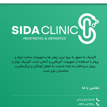
کلینیک ما مجهز به بروز ترین روش ها و تجهیزات ساخت اروتز و
پروتز با استفاده از تجهیزات آمریکایی و آلمانی است. کلینیک اروتز و
پروتز سیدا قادر به ارائه خدمات به اطفال کودکان و بزرگسالان و
سالمندان عزیز است.
تماس با ما
021-88201629
0999-1029990