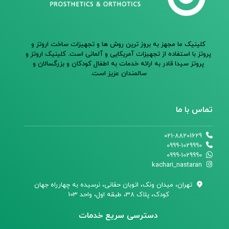
کلینیک ما مجهز به بروز ترین روش ها و تجهیزات ساخت اروتز و
پروتز با استفاده از تجهیزات آمریکایی و آلمانی است. کلینیک اروتز و
پروتز سیدا قادر به ارائه خدمات به اطفال کودکان و بزرگسالان و
سالمندان عزیز است.
تماس با ما
021-88201629
0999-1029990
0999-1029990
kachari_nastaran
تهران،‌ میدان ونک، اتوبان حقانی، نرسیده به چهارراه جهان
کودک، پلاک 38، طبقه اول، واحد 103
دسترسی سریع خدمات